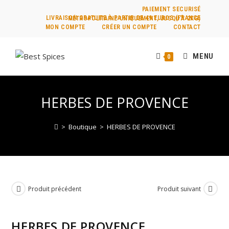
PAIEMENT SECURISÉ
LIVRAISON GRATUITE À PARTIR DE 49 EUROS (FRANCE MÉTROPOLITAINE UNIQUEMENT, JUSQU’À 2KG)
MON COMPTE
CRÉER UN COMPTE
CONTACT
MENU
0
HERBES DE PROVENCE
>
Boutique
>
HERBES DE PROVENCE
Produit précédent
Produit suivant
HERBES DE PROVENCE