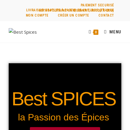
PAIEMENT SECURISÉ
LIVRAISON GRATUITE À PARTIR DE 49 EUROS (FRANCE MÉTROPOLITAINE UNIQUEMENT, JUSQU’À 2KG)
MON COMPTE
CRÉER UN COMPTE
CONTACT
MENU
0
Best SPICES
la Passion des Épices