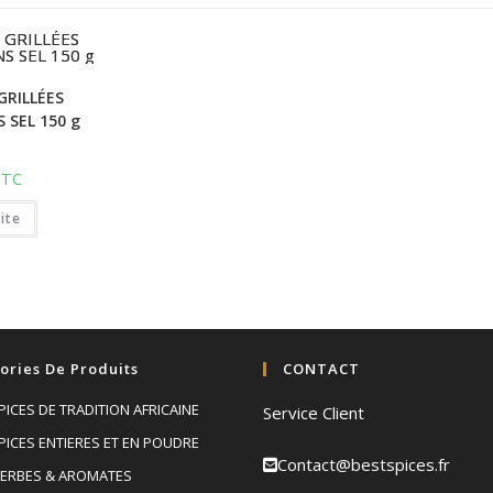
GRILLÉES
 SEL 150 g
TTC
uite
ories De Produits
CONTACT
PICES DE TRADITION AFRICAINE
Service Client
PICES ENTIERES ET EN POUDRE
Contact@bestspices.fr
ERBES & AROMATES