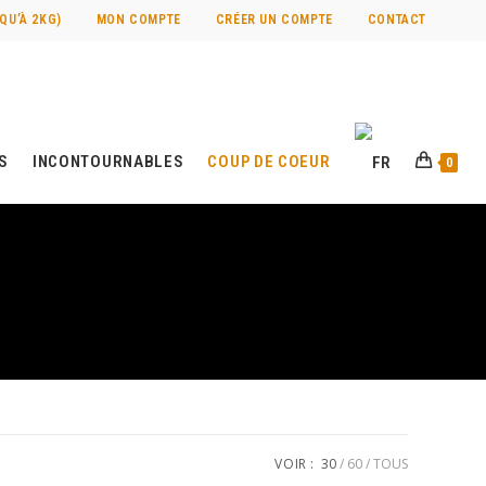
QU’À 2KG)
MON COMPTE
CRÉER UN COMPTE
CONTACT
ES
INCONTOURNABLES
COUP DE COEUR
0
VOIR :
30
60
TOUS