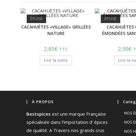
ÉPUISÉ
ÉPUISÉ
CACAHUÈTES «VILLAGE» GRILLÉES
CACAHUÈTES 
NATURE
ÉMONDÉES SANS
2,85
€
2,99
€
TTC
Lire la suite
Lire la s
À PROPOS
Catég
NOS É
Bestspices
est une marque Française
spécialisée dans l’importation d’ épices
NOS E
de qualité. A Travers nos grands crus
NOS H