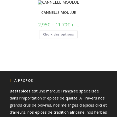
CANNELLE MOULUE
2,95
€
–
11,70
€
TTC
Choix des options
À PROPOS
Bestspices
est une marque Française spécialisée
dans l’importation d’ épices de qualité. A Travers nos
grands crus de poivres, nos mélanges d’épices d’ici et
d’ailleurs, nos épices de tradition africaine, nos herbes