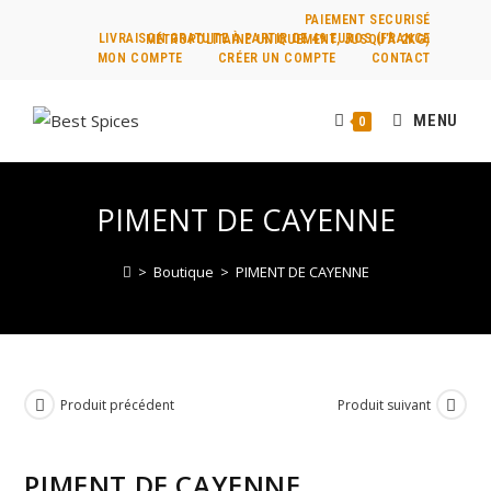
PAIEMENT SECURISÉ
LIVRAISON GRATUITE À PARTIR DE 49 EUROS (FRANCE MÉTROPOLITAINE UNIQUEMENT, JUSQU’À 2KG)
MON COMPTE
CRÉER UN COMPTE
CONTACT
MENU
0
PIMENT DE CAYENNE
>
Boutique
>
PIMENT DE CAYENNE
Produit précédent
Produit suivant
PIMENT DE CAYENNE